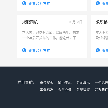
勤快的四五十，每天挣零花钱没问题！
结识有
查看联系方式
查
求职司机
08月08日
求职辅
本人男，24岁有c1证，驾龄两年。想求
本人有
一个年后开货车的工作，能吃苦，不怕
及任课
加班。
师，求
查看联系方式
查
栏目导航:
职位搜索
简历中心
名企展示
一句话
套餐标准
金币充值
意见建议
联系我