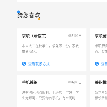
猜您喜欢
求职（寒假工）
08月09日
求职厨
本人大三在校学生，求兼职一份，家教
求职厨
或者商场。
点。食堂
上
查看联系方式
查
手机兼职
08月08日
没有时间地点限制，上班族，宝妈，学
急之所
生党都可，只要你有手机，有空闲时
标设备
间，一单一结，一天二三十不成问题，
作和分