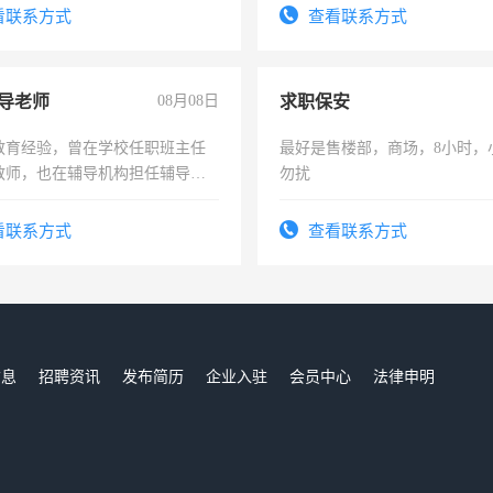
识之士，共享未来。
号同微信
看联系方式
查看联系方式
导老师
08月08日
求职保安
教育经验，曾在学校任职班主任
最好是售楼部，商场，8小时，
教师，也在辅导机构担任辅导教
勿扰
周一至周五辅导老师的工作
看联系方式
查看联系方式
信息
招聘资讯
发布简历
企业入驻
会员中心
法律申明
们