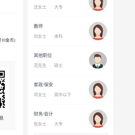
沈女士
·
大专
教师
刘女士
·
本科
10金币)
其他职位
范先生
·
硕士
家政/保安
邓女士
·
高中以下
财务/会计
息
张女士
·
大专