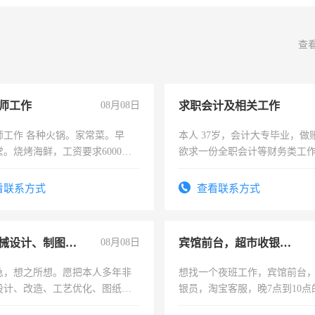
查
师工作
08月08日
求职会计及相关工作
师工作 各种火锅。家常菜。早
本人 37岁，会计大专毕业，做
。烧烤海鲜，工资要求6000以
欲求一份全职会计等财务类工
计证
看联系方式
查看联系方式
兼职机械设计、制图、设备改造
08月08日
宾馆前台，超市收银员，淘宝客服
急，想之所想。愿把本人多年非
想找一个夜班工作，宾馆前台
设计、改造、工艺优化、图纸制
银员，淘宝客服，晚7点到10点
解的经验与您分享。 真诚合作，
工，麻烦看到的老板加我微信