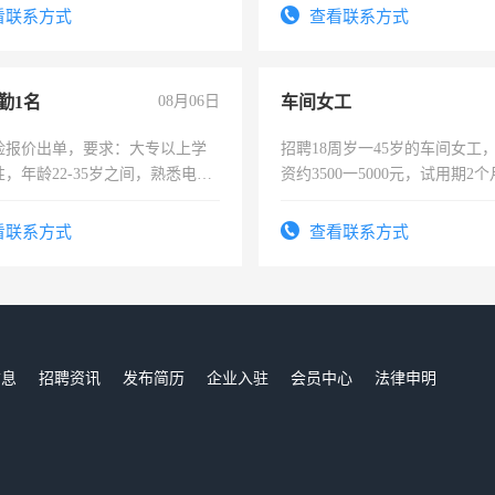
表或者有医学资质的优先，底薪
看联系方式
查看联系方式
交五险。
勤1名
08月06日
车间女工
险报价出单，要求：大专以上学
招聘18周岁一45岁的车间女工
，年龄22-35岁之间，熟悉电脑
资约3500一5000元，试用期2
工作态度认真，具有团队精神，
险，有年薪假，年底福利
-3个月，转正后交纳五险，
看联系方式
查看联系方式
信息
招聘资讯
发布简历
企业入驻
会员中心
法律申明
们