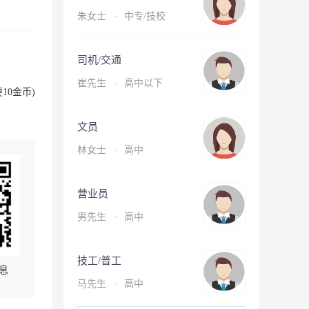
朱女士
·
中专/技校
司机/交通
崔先生
·
高中以下
10金币)
文员
林女士
·
高中
营业员
男先生
·
高中
技工/普工
息
马先生
·
高中