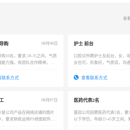
查
导购
08月08日
护士 前台
购10名，要求;18-35之间，气质
口腔诊所聘护士及前台，女，
通能力强，有团队合作精神，有
业也可，形象好，气质佳，沟
，有工作经验者优先！
强。面试，周日休息。
看联系方式
查看联系方式
工
08月07日
医药代表2名
作是公司产品在网络店铺的图片
基因公司招聘医药代表2名，要
作，要求熟练运用PS修图软件,工
以下学历，年龄25-45岁之间，
每天8小时，待遇优厚。
可，需要具有营销经验，从事