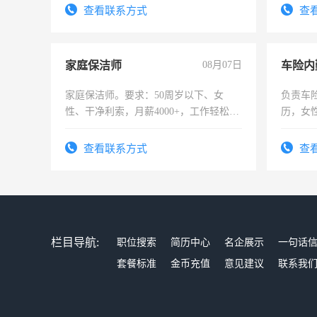
查看联系方式
查
家庭保洁师
08月07日
车险内
家庭保洁师。要求：50周岁以下、女
负责车
性、干净利索，月薪4000+，工作轻松，
历，女性
时间灵活，不需坐班，适合宝妈、全职
操作，
太太等。
试用期1
查看联系方式
查
栏目导航:
职位搜索
简历中心
名企展示
一句话
套餐标准
金币充值
意见建议
联系我