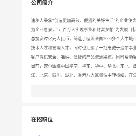
公司简介
速尔人秉承“创造更加高效、便捷的美好生活”的企业使命
为企业愿景，“让百万人实现事业和财富梦想”为发展目标
总投资过亿元人民币，缔造了覆盖全国2000多个大中城
技术人才和管理人才，同时也汇聚了一批忠诚于速尔事
客户提供安全、准确、便捷的产品流通渠道，同时帮助
目前，速尔围绕中国华南、华东、华中、华北、东北、
江、北京、四川、湖北、香港八大区域性中转枢纽，在全国
括西藏拉萨等偏远地区），上万辆干线和支线网络车，
本实现了派送无盲区，形成了完善、流畅的快件收派业务
产品优势和市场定位，始终专注于服务质量的提升，与国
务，已成长为提供当日达、次晨达、次日达、隔日达、
在招职位