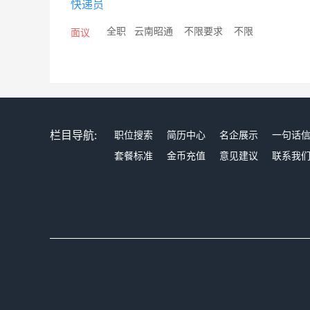
快递员
/
全职
/
云南昭通
/
不限要求
/
不限
面议
栏目导航:
职位搜索
简历中心
名企展示
一句话
套餐标准
金币充值
意见建议
联系我