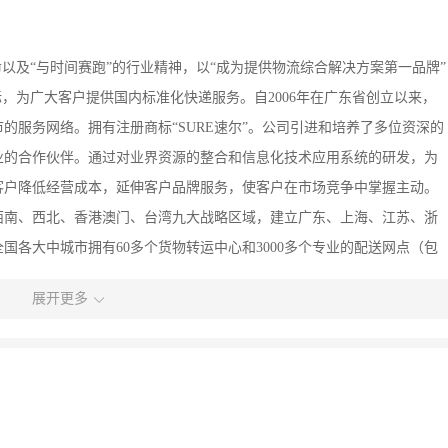
以及“与时间赛跑”的行业精神，以“成为提供物流综合解决方案第一品牌”
，为广大客户提供国内标准化快递服务。自2006年在广东省创立以来，
市的服务网络。拥有注册商标“SURE速尔”。公司引进和培养了多位资深的
业的合作伙伴。通过对业界资源的整合和信息化技术应用系统的研发，为
客户降低经营成本，延伸客户品牌服务，使客户在市场竞争中掌握主动。
西南、西北、香港澳门、台湾九大战略区域，建立广东、上海、江苏、浙
各大中城市拥有60多个货物转运中心和3000多个专业的配送网点（包
年吞吐能力过百万吨。全国地市级以上城市和发达地区县级以上城市，基
展开更多
体系。 随着国内快递需求的多样化，速尔不断满足市场需求，以独特的
内10多万家企业建立了长期合作关系，实现了货物跨区域门到门快递服
定时达的国内大型快递服务品牌企业。